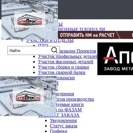
карта
О заводе
НАШИ ЗАВОДЫ
ПРОИЗВОДСТВЕННЫЕ ПЛОЩАДИ
ОБОРУДОВАНИЕ
УЧАСТКИ и ОТДЕЛЫ
ПТО
Отдел Реализации Проектов
Участок профильных деталей
Участок фасонных деталей
Участок сборки и сварки
Участок сварной балки
Участок покраски
ПОКАЗАТЕЛИ
ИНТЕРЕСНОЕ
Этапы внедрения
Методология производства
Рекомендуемые книги
Поставка по ФАЗАМ
ТРЕКИНГ ЗАКАЗА
Уведомления
Статус заказа
Графики