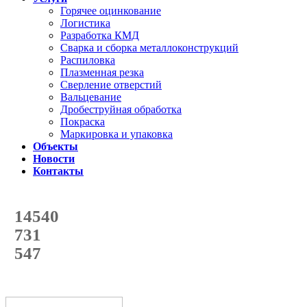
Горячее оцинкование
Логистика
Разработка КМД
Сварка и сборка металлоконструкций
Распиловка
Плазменная резка
Сверление отверстий
Вальцевание
Дробеструйная обработка
Покраска
Маркировка и упаковка
Объекты
Новости
Контакты
Счетчик количества
отгруженных тонн
14540
с начала года
731
с начала месяца
547
с начала недели
69
%
Текущая
загрузка