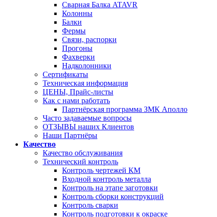
Сварная Балка ATAVR
Колонны
Балки
Фермы
Связи, распорки
Прогоны
Фахверки
Надколонники
Сертификаты
Техническая информация
ЦЕНЫ, Прайс-листы
Как с нами работать
Партнёрская программа ЗМК Аполло
Часто задаваемые вопросы
ОТЗЫВЫ наших Клиентов
Наши Партнёры
Качество
Качество обслуживания
Технический контроль
Контроль чертежей КМ
Входной контроль металла
Контроль на этапе заготовки
Контроль сборки конструкций
Контроль сварки
Контроль подготовки к окраске