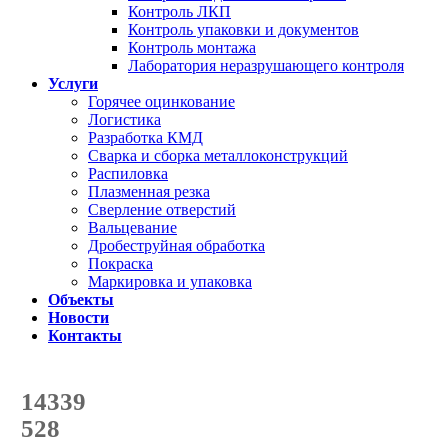
Контроль ЛКП
Контроль упаковки и документов
Контроль монтажа
Лаборатория неразрушающего контроля
Услуги
Горячее оцинкование
Логистика
Разработка КМД
Сварка и сборка металлоконструкций
Распиловка
Плазменная резка
Сверление отверстий
Вальцевание
Дробеструйная обработка
Покраска
Маркировка и упаковка
Объекты
Новости
Контакты
Счетчик количества
отгруженных тонн
14339
с начала года
528
с начала месяца