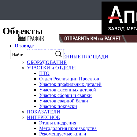
Select Language
▼
карта
Объекты
О заводе
НАШИ ЗАВОДЫ
ПРОИЗВОДСТВЕННЫЕ ПЛОЩАДИ
ОБОРУДОВАНИЕ
УЧАСТКИ и ОТДЕЛЫ
ПТО
Отдел Реализации Проектов
Участок профильных деталей
Участок фасонных деталей
Участок сборки и сварки
Участок сварной балки
Участок покраски
ПОКАЗАТЕЛИ
ИНТЕРЕСНОЕ
Этапы внедрения
Методология производства
Рекомендуемые книги