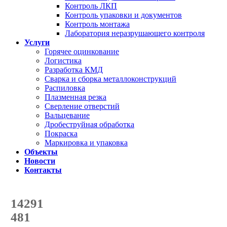
Контроль ЛКП
Контроль упаковки и документов
Контроль монтажа
Лаборатория неразрушающего контроля
Услуги
Горячее оцинкование
Логистика
Разработка КМД
Сварка и сборка металлоконструкций
Распиловка
Плазменная резка
Сверление отверстий
Вальцевание
Дробеструйная обработка
Покраска
Маркировка и упаковка
Объекты
Новости
Контакты
Счетчик количества
отгруженных тонн
14291
с начала года
481
с начала месяца