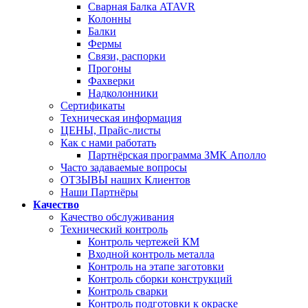
Сварная Балка ATAVR
Колонны
Балки
Фермы
Связи, распорки
Прогоны
Фахверки
Надколонники
Сертификаты
Техническая информация
ЦЕНЫ, Прайс-листы
Как с нами работать
Партнёрская программа ЗМК Аполло
Часто задаваемые вопросы
ОТЗЫВЫ наших Клиентов
Наши Партнёры
Качество
Качество обслуживания
Технический контроль
Контроль чертежей КМ
Входной контроль металла
Контроль на этапе заготовки
Контроль сборки конструкций
Контроль сварки
Контроль подготовки к окраске