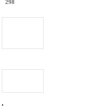
298
с начала недели
60
%
Текущая
загрузка