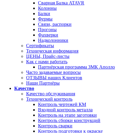
Сварная Балка ATAVR
Колонны
Балки
Фермы
Связи, распорки
Прогоны
Фахверки
Надколонники
Сертификаты
Техническая информация
ЦЕНЫ, Прайс-листы
Как с нами работать
Партнёрская программа ЗМК Аполло
Часто задаваемые вопросы
ОТЗЫВЫ наших Клиентов
Наши Партнёры
Качество
Качество обслуживания
Технический контроль
Контроль чертежей КМ
Входной контроль металла
Контроль на этапе заготовки
Контроль сборки конструкций
Контроль сварки
Контроль подготовки к окраске