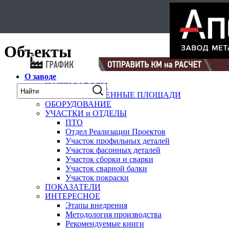
Select Language
▼
карта
Объекты
О заводе
НАШИ ЗАВОДЫ
ПРОИЗВОДСТВЕННЫЕ ПЛОЩАДИ
ОБОРУДОВАНИЕ
УЧАСТКИ и ОТДЕЛЫ
ПТО
Отдел Реализации Проектов
Участок профильных деталей
Участок фасонных деталей
Участок сборки и сварки
Участок сварной балки
Участок покраски
ПОКАЗАТЕЛИ
ИНТЕРЕСНОЕ
Этапы внедрения
Методология производства
Рекомендуемые книги