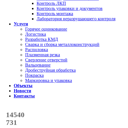
Контроль ЛКП
Контроль упаковки и документов
Контроль монтажа
Лаборатория неразрушающего контроля
Услуги
Горячее оцинкование
Логистика
Разработка КМД
Сварка и сборка металлоконструкций
Распиловка
Плазменная резка
Сверление отверстий
Вальцевание
Дробеструйная обработка
Покраска
Маркировка и упаковка
Объекты
Новости
Контакты
Счетчик количества
отгруженных тонн
14540
с начала года
731
с начала месяца