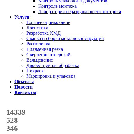
Контроль упаковки и документов
Контроль монтажа
Лаборатория неразрушающего контроля
Услуги
Горячее оцинкование
Логистика
Разработка КМД
Сварка и сборка металлоконструкций
Распиловка
Плазменная резка
Сверление отверстий
Вальцевание
Дробеструйная обработка
Покраска
Маркировка и упаковка
Объекты
Новости
Контакты
Счетчик количества
отгруженных тонн
14339
с начала года
528
с начала месяца
346
с начала недели