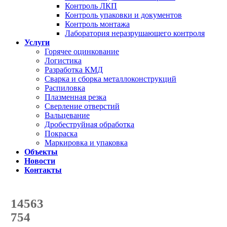
Контроль ЛКП
Контроль упаковки и документов
Контроль монтажа
Лаборатория неразрушающего контроля
Услуги
Горячее оцинкование
Логистика
Разработка КМД
Сварка и сборка металлоконструкций
Распиловка
Плазменная резка
Сверление отверстий
Вальцевание
Дробеструйная обработка
Покраска
Маркировка и упаковка
Объекты
Новости
Контакты
Счетчик количества
отгруженных тонн
14563
с начала года
754
с начала месяца