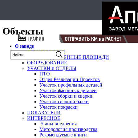
Select Language
▼
карта
Объекты
О заводе
НАШИ ЗАВОДЫ
ПРОИЗВОДСТВЕННЫЕ ПЛОЩАДИ
ОБОРУДОВАНИЕ
УЧАСТКИ и ОТДЕЛЫ
ПТО
Отдел Реализации Проектов
Участок профильных деталей
Участок фасонных деталей
Участок сборки и сварки
Участок сварной балки
Участок покраски
ПОКАЗАТЕЛИ
ИНТЕРЕСНОЕ
Этапы внедрения
Методология производства
Рекомендуемые книги