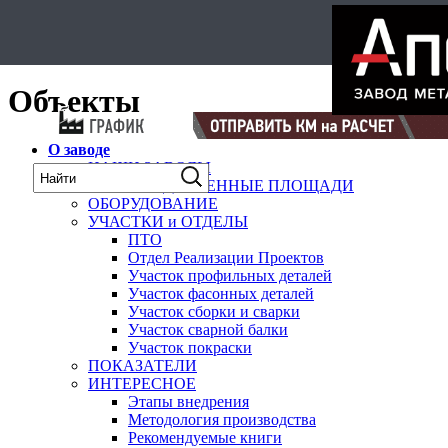
Select Language
▼
карта
Объекты
О заводе
НАШИ ЗАВОДЫ
ПРОИЗВОДСТВЕННЫЕ ПЛОЩАДИ
ОБОРУДОВАНИЕ
УЧАСТКИ и ОТДЕЛЫ
ПТО
Отдел Реализации Проектов
Участок профильных деталей
Участок фасонных деталей
Участок сборки и сварки
Участок сварной балки
Участок покраски
ПОКАЗАТЕЛИ
ИНТЕРЕСНОЕ
Этапы внедрения
Методология производства
Рекомендуемые книги