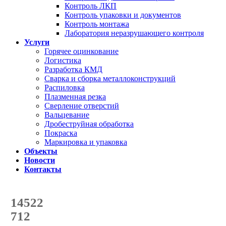
Контроль ЛКП
Контроль упаковки и документов
Контроль монтажа
Лаборатория неразрушающего контроля
Услуги
Горячее оцинкование
Логистика
Разработка КМД
Сварка и сборка металлоконструкций
Распиловка
Плазменная резка
Сверление отверстий
Вальцевание
Дробеструйная обработка
Покраска
Маркировка и упаковка
Объекты
Новости
Контакты
Счетчик количества
отгруженных тонн
14522
с начала года
712
с начала месяца