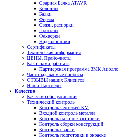
Сварная Балка ATAVR
Колонны
Балки
Фермы
Связи, распорки
Прогоны
Фахверки
Надколонники
Сертификаты
Техническая информация
ЦЕНЫ, Прайс-листы
Как с нами работать
Партнёрская программа ЗМК Аполло
Часто задаваемые вопросы
ОТЗЫВЫ наших Клиентов
Наши Партнёры
Качество
Качество обслуживания
Технический контроль
Контроль чертежей КМ
Входной контроль металла
Контроль на этапе заготовки
Контроль сборки конструкций
Контроль сварки
Контроль подготовки к окраске