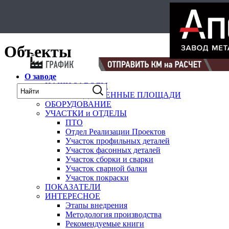
Select Language
▼
карта
Объекты
О заводе
НАШИ ЗАВОДЫ
ПРОИЗВОДСТВЕННЫЕ ПЛОЩАДИ
ОБОРУДОВАНИЕ
УЧАСТКИ и ОТДЕЛЫ
ПТО
Отдел Реализации Проектов
Участок профильных деталей
Участок фасонных деталей
Участок сборки и сварки
Участок сварной балки
Участок покраски
ПОКАЗАТЕЛИ
ИНТЕРЕСНОЕ
Этапы внедрения
Методология производства
Рекомендуемые книги