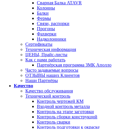
Сварная Балка ATAVR
Колонны
Балки
Фермы
Связи, распорки
Прогоны
Фахверки
Надколонники
Сертификаты
Техническая информация
ЦЕНЫ, Прайс-листы
Как с нами работать
Партнёрская программа ЗМК Аполло
Часто задаваемые вопросы
ОТЗЫВЫ наших Клиентов
Наши Партнёры
Качество
Качество обслуживания
Технический контроль
Контроль чертежей КМ
Входной контроль металла
Контроль на этапе заготовки
Контроль сборки конструкций
Контроль сварки
Контроль подготовки к окраске