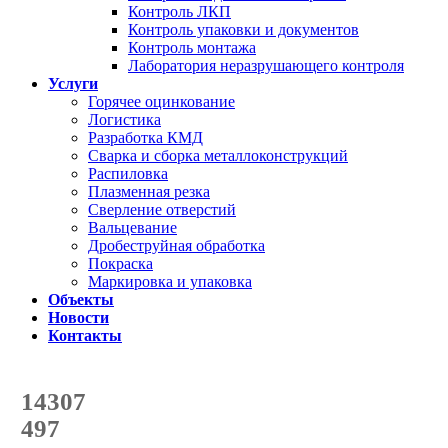
Контроль ЛКП
Контроль упаковки и документов
Контроль монтажа
Лаборатория неразрушающего контроля
Услуги
Горячее оцинкование
Логистика
Разработка КМД
Сварка и сборка металлоконструкций
Распиловка
Плазменная резка
Сверление отверстий
Вальцевание
Дробеструйная обработка
Покраска
Маркировка и упаковка
Объекты
Новости
Контакты
Счетчик количества
отгруженных тонн
14307
с начала года
497
с начала месяца