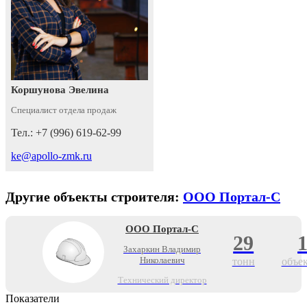
Коршунова Эвелина
Специалист отдела продаж
Тел.: +7 (996) 619-62-99
ke@apollo-zmk.ru
Другие объекты строителя:
ООО Портал-С
ООО Портал-С
29
Захаркин Владимир
Николаевич
тонн
объе
Технический директор
Показатели