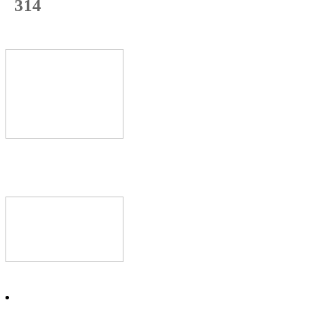
314
с начала недели
62
%
Текущая
загрузка
Новое видео