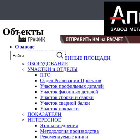
Select Language
▼
карта
Объекты
О заводе
НАШИ ЗАВОДЫ
ПРОИЗВОДСТВЕННЫЕ ПЛОЩАДИ
ОБОРУДОВАНИЕ
УЧАСТКИ и ОТДЕЛЫ
ПТО
Отдел Реализации Проектов
Участок профильных деталей
Участок фасонных деталей
Участок сборки и сварки
Участок сварной балки
Участок покраски
ПОКАЗАТЕЛИ
ИНТЕРЕСНОЕ
Этапы внедрения
Методология производства
Рекомендуемые книги