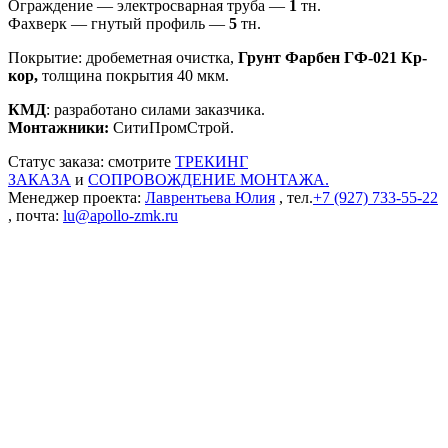
Ограждение — электросварная труба —
1
тн.
Фахверк — гнутый профиль —
5
тн.
Покрытие: дробеметная очистка,
Грунт Фарбен ГФ-021 Кр-
кор,
толщина покрытия 40 мкм.
КМД
: разработано силами заказчика.
Монтажники:
СитиПромСтрой.
Статус заказа: смотрите
ТРЕКИНГ
ЗАКАЗА
и
СОПРОВОЖДЕНИЕ МОНТАЖА.
Менеджер проекта:
Лаврентьева Юлия
, тел.
+7 (927) 733-55-22
, почта:
lu@apollo-zmk.ru