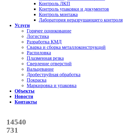
Контроль ЛКП
Контроль упаковки и документов
Контроль монтажа
Лаборатория неразрушающего контроля
Услуги
Горячее оцинкование
Логистика
Разработка КМД
Сварка и сборка металлоконструкций
Распиловка
Плазменная резка
Сверление отверстий
Вальцевание
Дробеструйная обработка
Покраска
Маркировка и упаковка
Объекты
Новости
Контакты
Счетчик количества
отгруженных тонн
14540
с начала года
731
с начала месяца