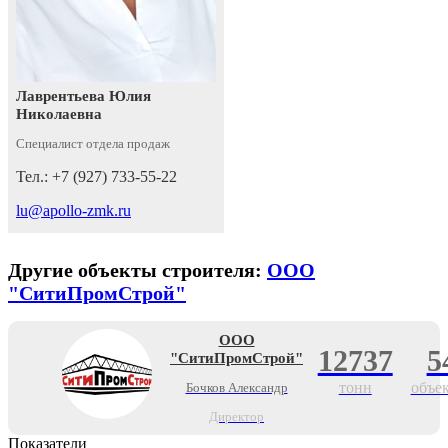
Лаврентьева Юлия
Николаевна
Специалист отдела продаж
Тел.: +7 (927) 733-55-22
lu@apollo-zmk.ru
Другие объекты строителя:
ООО
"СитиПромСтрой"
ООО
12737
5
"СитиПромСтрой"
тонн
объе
Бочков Александр
Директор
Показатели