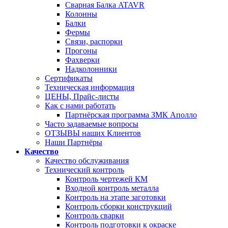
Сварная Балка ATAVR
Колонны
Балки
Фермы
Связи, распорки
Прогоны
Фахверки
Надколонники
Сертификаты
Техническая информация
ЦЕНЫ, Прайс-листы
Как с нами работать
Партнёрская программа ЗМК Аполло
Часто задаваемые вопросы
ОТЗЫВЫ наших Клиентов
Наши Партнёры
Качество
Качество обслуживания
Технический контроль
Контроль чертежей КМ
Входной контроль металла
Контроль на этапе заготовки
Контроль сборки конструкций
Контроль сварки
Контроль подготовки к окраске