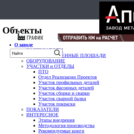
Select Language
▼
карта
Объекты
О заводе
НАШИ ЗАВОДЫ
ПРОИЗВОДСТВЕННЫЕ ПЛОЩАДИ
ОБОРУДОВАНИЕ
УЧАСТКИ и ОТДЕЛЫ
ПТО
Отдел Реализации Проектов
Участок профильных деталей
Участок фасонных деталей
Участок сборки и сварки
Участок сварной балки
Участок покраски
ПОКАЗАТЕЛИ
ИНТЕРЕСНОЕ
Этапы внедрения
Методология производства
Рекомендуемые книги