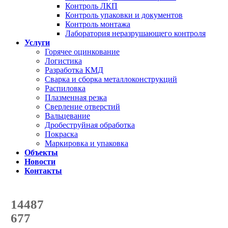
Контроль ЛКП
Контроль упаковки и документов
Контроль монтажа
Лаборатория неразрушающего контроля
Услуги
Горячее оцинкование
Логистика
Разработка КМД
Сварка и сборка металлоконструкций
Распиловка
Плазменная резка
Сверление отверстий
Вальцевание
Дробеструйная обработка
Покраска
Маркировка и упаковка
Объекты
Новости
Контакты
Счетчик количества
отгруженных тонн
14487
с начала года
677
с начала месяца