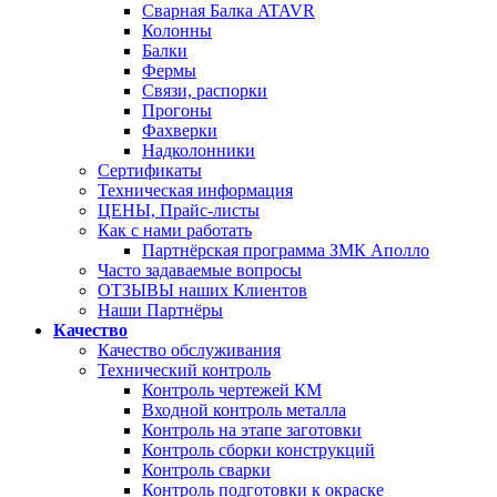
Сварная Балка ATAVR
Колонны
Балки
Фермы
Связи, распорки
Прогоны
Фахверки
Надколонники
Сертификаты
Техническая информация
ЦЕНЫ, Прайс-листы
Как с нами работать
Партнёрская программа ЗМК Аполло
Часто задаваемые вопросы
ОТЗЫВЫ наших Клиентов
Наши Партнёры
Качество
Качество обслуживания
Технический контроль
Контроль чертежей КМ
Входной контроль металла
Контроль на этапе заготовки
Контроль сборки конструкций
Контроль сварки
Контроль подготовки к окраске