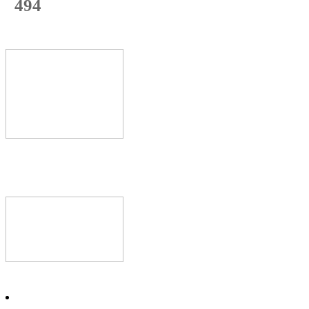
494
с начала недели
64
%
Текущая
загрузка
Новое видео