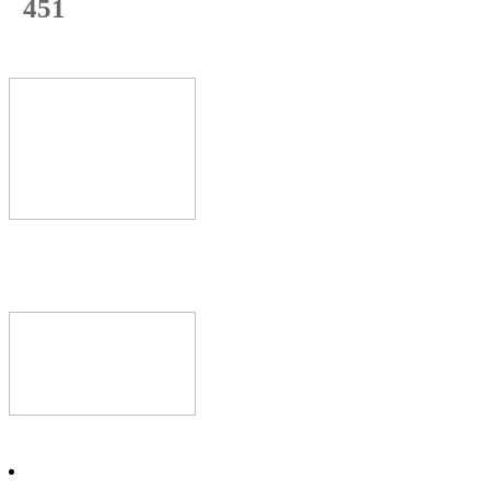
451
с начала недели
68
%
Текущая
загрузка