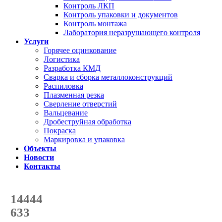
Контроль ЛКП
Контроль упаковки и документов
Контроль монтажа
Лаборатория неразрушающего контроля
Услуги
Горячее оцинкование
Логистика
Разработка КМД
Сварка и сборка металлоконструкций
Распиловка
Плазменная резка
Сверление отверстий
Вальцевание
Дробеструйная обработка
Покраска
Маркировка и упаковка
Объекты
Новости
Контакты
Счетчик количества
отгруженных тонн
14444
с начала года
633
с начала месяца