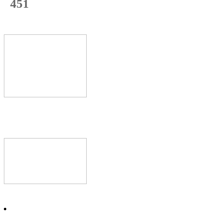
451
с начала недели
68
%
Текущая
загрузка
Новое видео