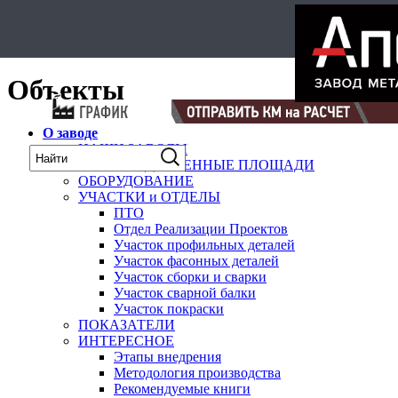
Select Language
▼
карта
Объекты
О заводе
НАШИ ЗАВОДЫ
ПРОИЗВОДСТВЕННЫЕ ПЛОЩАДИ
ОБОРУДОВАНИЕ
УЧАСТКИ и ОТДЕЛЫ
ПТО
Отдел Реализации Проектов
Участок профильных деталей
Участок фасонных деталей
Участок сборки и сварки
Участок сварной балки
Участок покраски
ПОКАЗАТЕЛИ
ИНТЕРЕСНОЕ
Этапы внедрения
Методология производства
Рекомендуемые книги