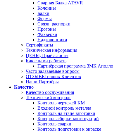
Сварная Балка ATAVR
Колонны
Балки
Фермы
Связи, распорки
Прогоны
Фахверки
Надколонники
Сертификаты
Техническая информация
ЦЕНЫ, Прайс-листы
Как с нами работать
Партнёрская программа ЗМК Аполло
Часто задаваемые вопросы
ОТЗЫВЫ наших Клиентов
Наши Партнёры
Качество
Качество обслуживания
Технический контроль
Контроль чертежей КМ
Входной контроль металла
Контроль на этапе заготовки
Контроль сборки конструкций
Контроль сварки
Контроль подготовки к окраске