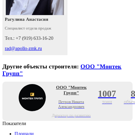
Рагулина Анастасия
Специалист отдела продаж
Тел.: +7 (919) 633-16-20
rad@apollo-zmk.ru
Другие объекты строителя:
ООО "Монтек
Групп"
ООО "Монтек
1007
Групп"
тонн
объе
Петров Никита
Александрович
Директор по развитию
Показатели
Площади