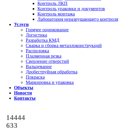
Контроль ЛКП
Контроль упаковки и документов
Контроль монтажа
Лаборатория неразрушающего контроля
Услуги
Горячее оцинкование
Логистика
Разработка КМД
Сварка и сборка металлоконструкций
Распиловка
Плазменная резка
Сверление отверстий
Вальцевание
Дробеструйная обработка
Покраска
Маркировка и упаковка
Объекты
Новости
Контакты
Счетчик количества
отгруженных тонн
14444
с начала года
633
с начала месяца