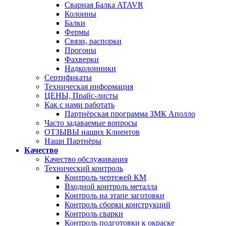
Сварная Балка ATAVR
Колонны
Балки
Фермы
Связи, распорки
Прогоны
Фахверки
Надколонники
Сертификаты
Техническая информация
ЦЕНЫ, Прайс-листы
Как с нами работать
Партнёрская программа ЗМК Аполло
Часто задаваемые вопросы
ОТЗЫВЫ наших Клиентов
Наши Партнёры
Качество
Качество обслуживания
Технический контроль
Контроль чертежей КМ
Входной контроль металла
Контроль на этапе заготовки
Контроль сборки конструкций
Контроль сварки
Контроль подготовки к окраске