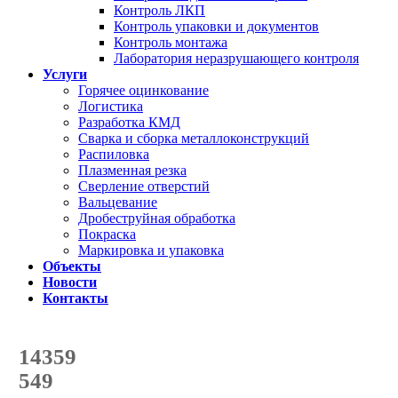
Контроль ЛКП
Контроль упаковки и документов
Контроль монтажа
Лаборатория неразрушающего контроля
Услуги
Горячее оцинкование
Логистика
Разработка КМД
Сварка и сборка металлоконструкций
Распиловка
Плазменная резка
Сверление отверстий
Вальцевание
Дробеструйная обработка
Покраска
Маркировка и упаковка
Объекты
Новости
Контакты
Счетчик количества
отгруженных тонн
14359
с начала года
549
с начала месяца