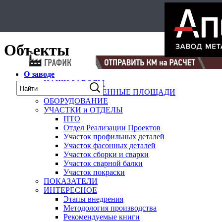
Select Language
▼
карта
Объекты
О заводе
НАШИ ЗАВОДЫ
ПРОИЗВОДСТВЕННЫЕ ПЛОЩАДИ
ОБОРУДОВАНИЕ
УЧАСТКИ и ОТДЕЛЫ
ПТО
Отдел Реализации Проектов
Участок профильных деталей
Участок фасонных деталей
Участок сборки и сварки
Участок сварной балки
Участок покраски
ПОКАЗАТЕЛИ
ИНТЕРЕСНОЕ
Этапы внедрения
Методология производства
Рекомендуемые книги