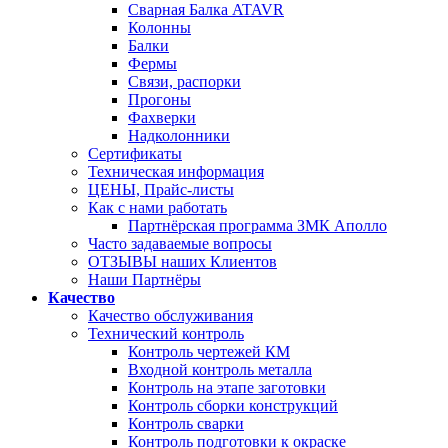
Сварная Балка ATAVR
Колонны
Балки
Фермы
Связи, распорки
Прогоны
Фахверки
Надколонники
Сертификаты
Техническая информация
ЦЕНЫ, Прайс-листы
Как с нами работать
Партнёрская программа ЗМК Аполло
Часто задаваемые вопросы
ОТЗЫВЫ наших Клиентов
Наши Партнёры
Качество
Качество обслуживания
Технический контроль
Контроль чертежей КМ
Входной контроль металла
Контроль на этапе заготовки
Контроль сборки конструкций
Контроль сварки
Контроль подготовки к окраске