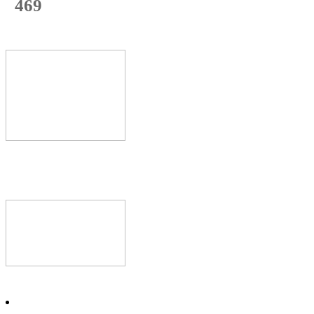
469
с начала недели
70
%
Текущая
загрузка
Новое видео