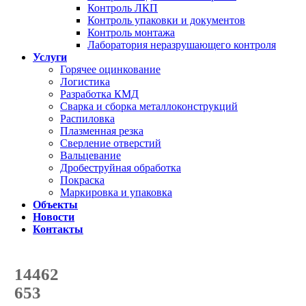
Контроль ЛКП
Контроль упаковки и документов
Контроль монтажа
Лаборатория неразрушающего контроля
Услуги
Горячее оцинкование
Логистика
Разработка КМД
Сварка и сборка металлоконструкций
Распиловка
Плазменная резка
Сверление отверстий
Вальцевание
Дробеструйная обработка
Покраска
Маркировка и упаковка
Объекты
Новости
Контакты
Счетчик количества
отгруженных тонн
14462
с начала года
653
с начала месяца