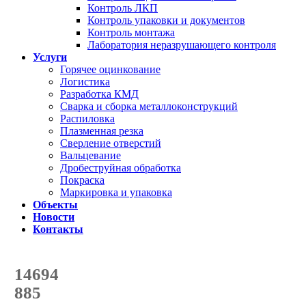
Контроль ЛКП
Контроль упаковки и документов
Контроль монтажа
Лаборатория неразрушающего контроля
Услуги
Горячее оцинкование
Логистика
Разработка КМД
Сварка и сборка металлоконструкций
Распиловка
Плазменная резка
Сверление отверстий
Вальцевание
Дробеструйная обработка
Покраска
Маркировка и упаковка
Объекты
Новости
Контакты
Счетчик количества
отгруженных тонн
14694
с начала года
885
с начала месяца