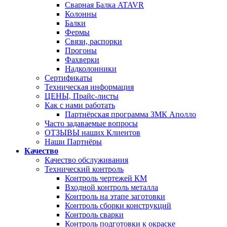
Сварная Балка ATAVR
Колонны
Балки
Фермы
Связи, распорки
Прогоны
Фахверки
Надколонники
Сертификаты
Техническая информация
ЦЕНЫ, Прайс-листы
Как с нами работать
Партнёрская программа ЗМК Аполло
Часто задаваемые вопросы
ОТЗЫВЫ наших Клиентов
Наши Партнёры
Качество
Качество обслуживания
Технический контроль
Контроль чертежей КМ
Входной контроль металла
Контроль на этапе заготовки
Контроль сборки конструкций
Контроль сварки
Контроль подготовки к окраске