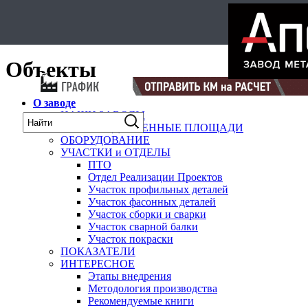
Select Language
▼
карта
Объекты
О заводе
НАШИ ЗАВОДЫ
ПРОИЗВОДСТВЕННЫЕ ПЛОЩАДИ
ОБОРУДОВАНИЕ
УЧАСТКИ и ОТДЕЛЫ
ПТО
Отдел Реализации Проектов
Участок профильных деталей
Участок фасонных деталей
Участок сборки и сварки
Участок сварной балки
Участок покраски
ПОКАЗАТЕЛИ
ИНТЕРЕСНОЕ
Этапы внедрения
Методология производства
Рекомендуемые книги