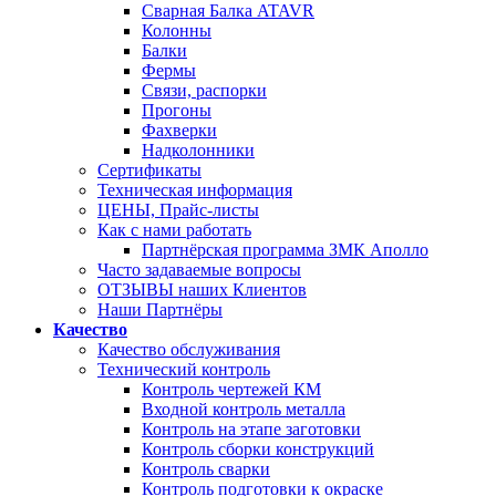
Сварная Балка ATAVR
Колонны
Балки
Фермы
Связи, распорки
Прогоны
Фахверки
Надколонники
Сертификаты
Техническая информация
ЦЕНЫ, Прайс-листы
Как с нами работать
Партнёрская программа ЗМК Аполло
Часто задаваемые вопросы
ОТЗЫВЫ наших Клиентов
Наши Партнёры
Качество
Качество обслуживания
Технический контроль
Контроль чертежей КМ
Входной контроль металла
Контроль на этапе заготовки
Контроль сборки конструкций
Контроль сварки
Контроль подготовки к окраске