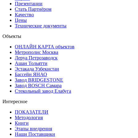
Презентации
Стать Партнёром
Качество
Цены
Технические документы
Объекты
ОНЛАЙН КАРТА объектов
Метрополис Москва
Леруа Петрозаводск
Ашан Тольятти
Эстакада Узбекистан
Бассейн ЯНАО
Завод BRIDGESTONE
Завод BOSCH Самара
Стекольный завод Елабуга
Интересное
ПОКАЗАТЕЛИ
Методология
Книги
Этапы внедрения
Наши Поставщики