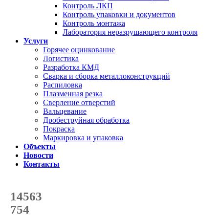
Контроль ЛКП
Контроль упаковки и документов
Контроль монтажа
Лаборатория неразрушающего контроля
Услуги
Горячее оцинкование
Логистика
Разработка КМД
Сварка и сборка металлоконструкций
Распиловка
Плазменная резка
Сверление отверстий
Вальцевание
Дробеструйная обработка
Покраска
Маркировка и упаковка
Объекты
Новости
Контакты
Счетчик количества
отгруженных тонн
14563
с начала года
754
с начала месяца