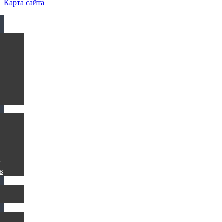
Карта сайта
ы
в