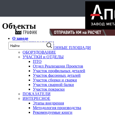
Select Language
▼
карта
Объекты
О заводе
НАШИ ЗАВОДЫ
ПРОИЗВОДСТВЕННЫЕ ПЛОЩАДИ
ОБОРУДОВАНИЕ
УЧАСТКИ и ОТДЕЛЫ
ПТО
Отдел Реализации Проектов
Участок профильных деталей
Участок фасонных деталей
Участок сборки и сварки
Участок сварной балки
Участок покраски
ПОКАЗАТЕЛИ
ИНТЕРЕСНОЕ
Этапы внедрения
Методология производства
Рекомендуемые книги