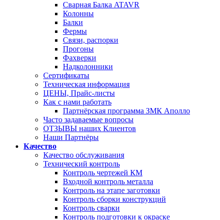
Сварная Балка ATAVR
Колонны
Балки
Фермы
Связи, распорки
Прогоны
Фахверки
Надколонники
Сертификаты
Техническая информация
ЦЕНЫ, Прайс-листы
Как с нами работать
Партнёрская программа ЗМК Аполло
Часто задаваемые вопросы
ОТЗЫВЫ наших Клиентов
Наши Партнёры
Качество
Качество обслуживания
Технический контроль
Контроль чертежей КМ
Входной контроль металла
Контроль на этапе заготовки
Контроль сборки конструкций
Контроль сварки
Контроль подготовки к окраске