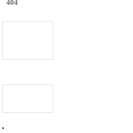
404
с начала недели
74
%
Текущая
загрузка