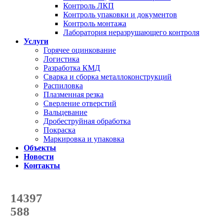
Контроль ЛКП
Контроль упаковки и документов
Контроль монтажа
Лаборатория неразрушающего контроля
Услуги
Горячее оцинкование
Логистика
Разработка КМД
Сварка и сборка металлоконструкций
Распиловка
Плазменная резка
Сверление отверстий
Вальцевание
Дробеструйная обработка
Покраска
Маркировка и упаковка
Объекты
Новости
Контакты
Счетчик количества
отгруженных тонн
14397
с начала года
588
с начала месяца