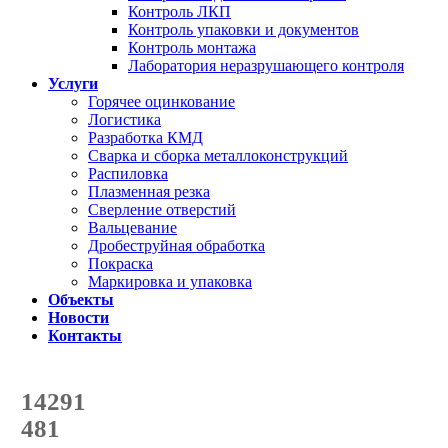
Контроль ЛКП
Контроль упаковки и документов
Контроль монтажа
Лаборатория неразрушающего контроля
Услуги
Горячее оцинкование
Логистика
Разработка КМД
Сварка и сборка металлоконструкций
Распиловка
Плазменная резка
Сверление отверстий
Вальцевание
Дробеструйная обработка
Покраска
Маркировка и упаковка
Объекты
Новости
Контакты
Счетчик количества
отгруженных тонн
14291
с начала года
481
с начала месяца