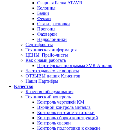
Сварная Балка ATAVR
Колонны
Балки
Фермы
Связи, распорки
Прогоны
Фахверки
Надколонники
Сертификаты
Техническая информация
ЦЕНЫ, Прайс-листы
Как с нами работать
Партнёрская программа ЗМК Аполло
Часто задаваемые вопросы
ОТЗЫВЫ наших Клиентов
Наши Партнёры
Качество
Качество обслуживания
Технический контроль
Контроль чертежей КМ
Входной контроль металла
Контроль на этапе заготовки
Контроль сборки конструкций
Контроль сварки
Контроль подготовки к окраске