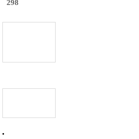
298
с начала недели
60
%
Текущая
загрузка
Новое видео