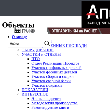
Select Language
▼
карта
Объекты
О заводе
НАШИ ЗАВОДЫ
ПРОИЗВОДСТВЕННЫЕ ПЛОЩАДИ
ОБОРУДОВАНИЕ
УЧАСТКИ и ОТДЕЛЫ
ПТО
Отдел Реализации Проектов
Участок профильных деталей
Участок фасонных деталей
Участок сборки и сварки
Участок сварной балки
Участок покраски
ПОКАЗАТЕЛИ
ИНТЕРЕСНОЕ
Этапы внедрения
Методология производства
Рекомендуемые книги