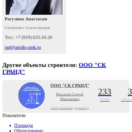
Рагулина Анастасия
Специалист отдела продаж
Тел.: +7 (919) 633-16-20
rad@apollo-zmk.ru
Другие объекты строителя:
ООО "СК
ГРАНД"
ООО "СК ГРАНД"
233
Махалов Сергей
Николаевич
тонн
объе
Генеральный директор
Показатели
Площади
Оборудование