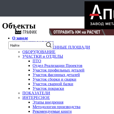
Select Language
▼
карта
Объекты
О заводе
НАШИ ЗАВОДЫ
ПРОИЗВОДСТВЕННЫЕ ПЛОЩАДИ
ОБОРУДОВАНИЕ
УЧАСТКИ и ОТДЕЛЫ
ПТО
Отдел Реализации Проектов
Участок профильных деталей
Участок фасонных деталей
Участок сборки и сварки
Участок сварной балки
Участок покраски
ПОКАЗАТЕЛИ
ИНТЕРЕСНОЕ
Этапы внедрения
Методология производства
Рекомендуемые книги