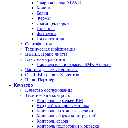
Сварная Балка ATAVR
Колонны
Балки
Фермы
Связи, распорки
Прогоны
Фахверки
Надколонники
Сертификаты
Техническая информация
ЦЕНЫ, Прайс-листы
Как с нами работать
Партнёрская программа ЗМК Аполло
Часто задаваемые вопросы
ОТЗЫВЫ наших Клиентов
Наши Партнёры
Качество
Качество обслуживания
Технический контроль
Контроль чертежей КМ
Входной контроль металла
Контроль на этапе заготовки
Контроль сборки конструкций
Контроль сварки
Контроль подготовки к окраске