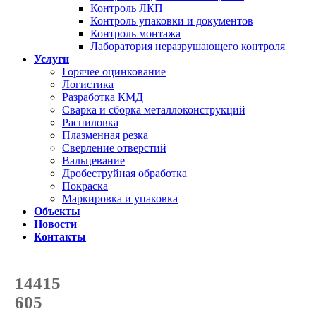
Контроль ЛКП
Контроль упаковки и документов
Контроль монтажа
Лаборатория неразрушающего контроля
Услуги
Горячее оцинкование
Логистика
Разработка КМД
Сварка и сборка металлоконструкций
Распиловка
Плазменная резка
Сверление отверстий
Вальцевание
Дробеструйная обработка
Покраска
Маркировка и упаковка
Объекты
Новости
Контакты
Счетчик количества
отгруженных тонн
14415
с начала года
605
с начала месяца