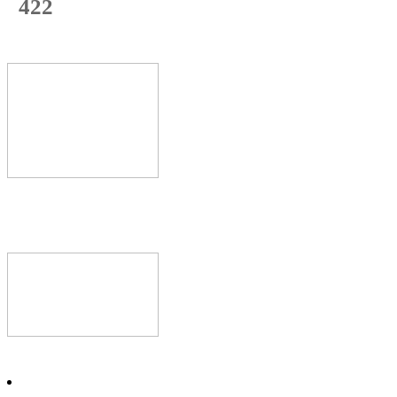
422
с начала недели
65
%
Текущая
загрузка
Новое видео