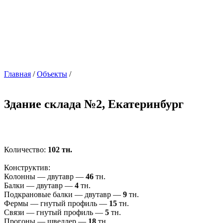
Главная
/
Объекты
/
Здание склада №2, Екатеринбург
Количество:
102 тн.
Конструктив:
Колонны — двутавр —
46
тн.
Балки — двутавр —
4
тн.
Подкрановые балки — двутавр —
9
тн.
Фермы — гнутый профиль —
15
тн.
Связи — гнутый профиль —
5
тн.
Прогоны — швеллер —
18
тн.