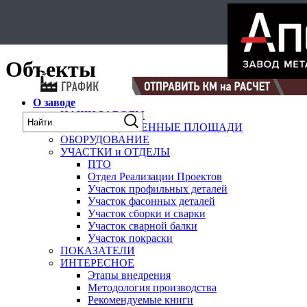
Select Language
▼
карта
Объекты
О заводе
НАШИ ЗАВОДЫ
ПРОИЗВОДСТВЕННЫЕ ПЛОЩАДИ
ОБОРУДОВАНИЕ
УЧАСТКИ и ОТДЕЛЫ
ПТО
Отдел Реализации Проектов
Участок профильных деталей
Участок фасонных деталей
Участок сборки и сварки
Участок сварной балки
Участок покраски
ПОКАЗАТЕЛИ
ИНТЕРЕСНОЕ
Этапы внедрения
Методология производства
Рекомендуемые книги