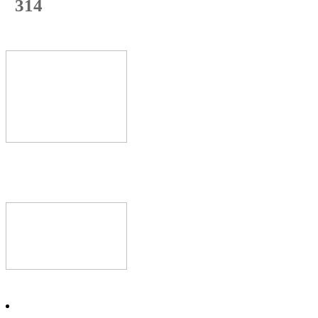
314
с начала недели
62
%
Текущая
загрузка
Новое видео