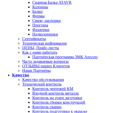
Сварная Балка ATAVR
Колонны
Балки
Фермы
Связи, распорки
Прогоны
Фахверки
Надколонники
Сертификаты
Техническая информация
ЦЕНЫ, Прайс-листы
Как с нами работать
Партнёрская программа ЗМК Аполло
Часто задаваемые вопросы
ОТЗЫВЫ наших Клиентов
Наши Партнёры
Качество
Качество обслуживания
Технический контроль
Контроль чертежей КМ
Входной контроль металла
Контроль на этапе заготовки
Контроль сборки конструкций
Контроль сварки
Контроль подготовки к окраске