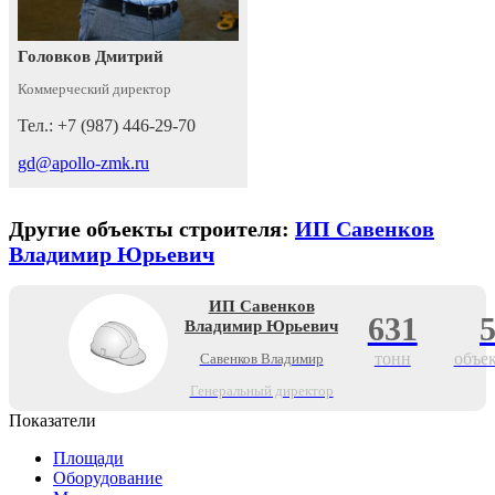
Головков Дмитрий
Коммерческий директор
Тел.: +7 (987) 446-29-70
gd@apollo-zmk.ru
Другие объекты строителя:
ИП Савенков
Владимир Юрьевич
ИП Савенков
631
Владимир Юрьевич
тонн
объе
Савенков Владимир
Генеральный директор
Показатели
Площади
Оборудование