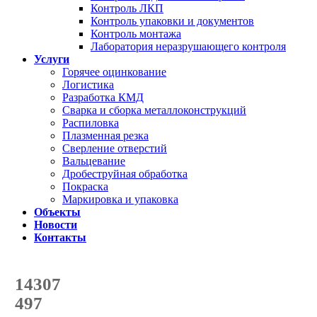
Контроль ЛКП
Контроль упаковки и документов
Контроль монтажа
Лаборатория неразрушающего контроля
Услуги
Горячее оцинкование
Логистика
Разработка КМД
Сварка и сборка металлоконструкций
Распиловка
Плазменная резка
Сверление отверстий
Вальцевание
Дробеструйная обработка
Покраска
Маркировка и упаковка
Объекты
Новости
Контакты
Счетчик количества
отгруженных тонн
14307
с начала года
497
с начала месяца