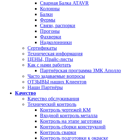
Сварная Балка ATAVR
Колонны
Балки
Фермы
Связи, распорки
Прогоны
Фахверки
Надколонники
Сертификаты
Техническая информация
ЦЕНЫ, Прайс-листы
Как с нами работать
Партнёрская программа ЗМК Аполло
Часто задаваемые вопросы
ОТЗЫВЫ наших Клиентов
Наши Партнёры
Качество
Качество обслуживания
Технический контроль
Контроль чертежей КМ
Входной контроль металла
Контроль на этапе заготовки
Контроль сборки конструкций
Контроль сварки
Контроль подготовки к окраске