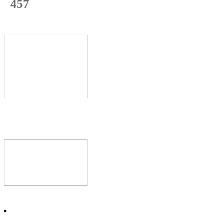
457
с начала недели
69
%
Текущая
загрузка