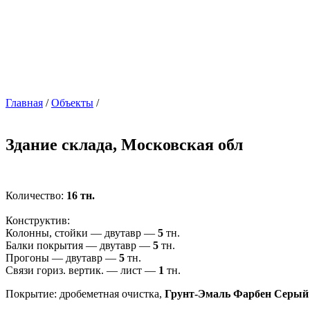
Главная
/
Объекты
/
Здание склада, Московская обл
Количество:
16 тн.
Конструктив:
Колонны, стойки — двутавр —
5
тн.
Балки покрытия — двутавр —
5
тн.
Прогоны — двутавр —
5
тн.
Связи гориз. вертик. — лист —
1
тн.
Покрытие: дробеметная очистка,
Грунт-Эмаль Фарбен Серый