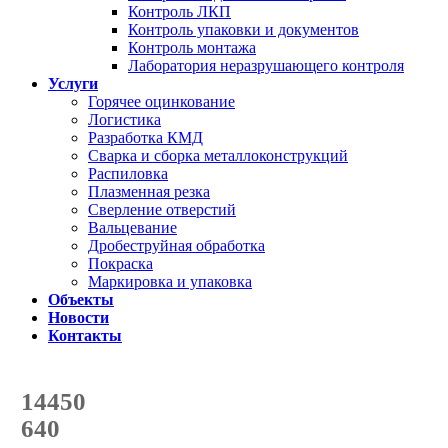
Контроль ЛКП
Контроль упаковки и документов
Контроль монтажа
Лаборатория неразрушающего контроля
Услуги
Горячее оцинкование
Логистика
Разработка КМД
Сварка и сборка металлоконструкций
Распиловка
Плазменная резка
Сверление отверстий
Вальцевание
Дробеструйная обработка
Покраска
Маркировка и упаковка
Объекты
Новости
Контакты
Счетчик количества
отгруженных тонн
14450
с начала года
640
с начала месяца