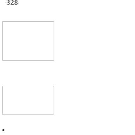
328
с начала недели
64
%
Текущая
загрузка
Новое видео