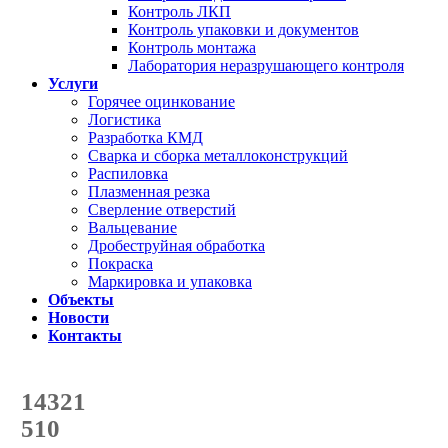
Контроль ЛКП
Контроль упаковки и документов
Контроль монтажа
Лаборатория неразрушающего контроля
Услуги
Горячее оцинкование
Логистика
Разработка КМД
Сварка и сборка металлоконструкций
Распиловка
Плазменная резка
Сверление отверстий
Вальцевание
Дробеструйная обработка
Покраска
Маркировка и упаковка
Объекты
Новости
Контакты
Счетчик количества
отгруженных тонн
14321
с начала года
510
с начала месяца