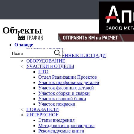
Select Language
▼
карта
Объекты
О заводе
НАШИ ЗАВОДЫ
ПРОИЗВОДСТВЕННЫЕ ПЛОЩАДИ
ОБОРУДОВАНИЕ
УЧАСТКИ и ОТДЕЛЫ
ПТО
Отдел Реализации Проектов
Участок профильных деталей
Участок фасонных деталей
Участок сборки и сварки
Участок сварной балки
Участок покраски
ПОКАЗАТЕЛИ
ИНТЕРЕСНОЕ
Этапы внедрения
Методология производства
Рекомендуемые книги