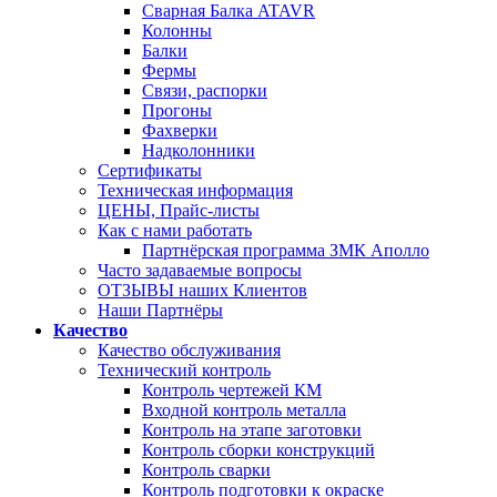
Сварная Балка ATAVR
Колонны
Балки
Фермы
Связи, распорки
Прогоны
Фахверки
Надколонники
Сертификаты
Техническая информация
ЦЕНЫ, Прайс-листы
Как с нами работать
Партнёрская программа ЗМК Аполло
Часто задаваемые вопросы
ОТЗЫВЫ наших Клиентов
Наши Партнёры
Качество
Качество обслуживания
Технический контроль
Контроль чертежей КМ
Входной контроль металла
Контроль на этапе заготовки
Контроль сборки конструкций
Контроль сварки
Контроль подготовки к окраске