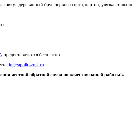
аковку: деревянный брус первого сорта, картон, увязка стально
сь :
А
предоставляются бесплатно.
очта:
im@apollo-zmk.ru
ения честной обратной связи по качеству нашей работы!»