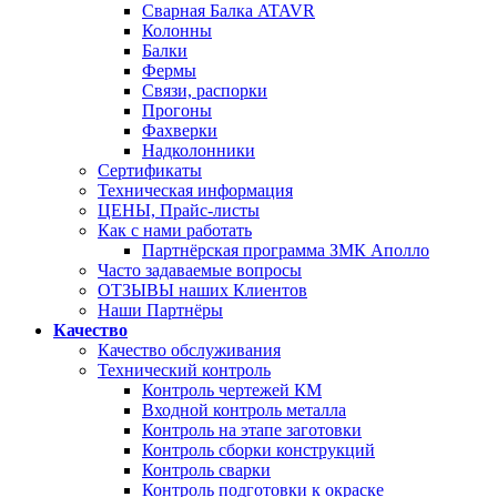
Сварная Балка ATAVR
Колонны
Балки
Фермы
Связи, распорки
Прогоны
Фахверки
Надколонники
Сертификаты
Техническая информация
ЦЕНЫ, Прайс-листы
Как с нами работать
Партнёрская программа ЗМК Аполло
Часто задаваемые вопросы
ОТЗЫВЫ наших Клиентов
Наши Партнёры
Качество
Качество обслуживания
Технический контроль
Контроль чертежей КМ
Входной контроль металла
Контроль на этапе заготовки
Контроль сборки конструкций
Контроль сварки
Контроль подготовки к окраске