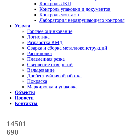
Контроль ЛКП
Контроль упаковки и документов
Контроль монтажа
Лаборатория неразрушающего контроля
Услуги
Горячее оцинкование
Логистика
Разработка КМД
Сварка и сборка металлоконструкций
Распиловка
Плазменная резка
Сверление отверстий
Вальцевание
Дробеструйная обработка
Покраска
Маркировка и упаковка
Объекты
Новости
Контакты
Счетчик количества
отгруженных тонн
14501
с начала года
690
с начала месяца