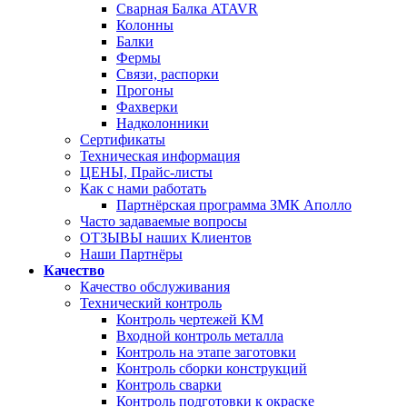
Сварная Балка ATAVR
Колонны
Балки
Фермы
Связи, распорки
Прогоны
Фахверки
Надколонники
Сертификаты
Техническая информация
ЦЕНЫ, Прайс-листы
Как с нами работать
Партнёрская программа ЗМК Аполло
Часто задаваемые вопросы
ОТЗЫВЫ наших Клиентов
Наши Партнёры
Качество
Качество обслуживания
Технический контроль
Контроль чертежей КМ
Входной контроль металла
Контроль на этапе заготовки
Контроль сборки конструкций
Контроль сварки
Контроль подготовки к окраске