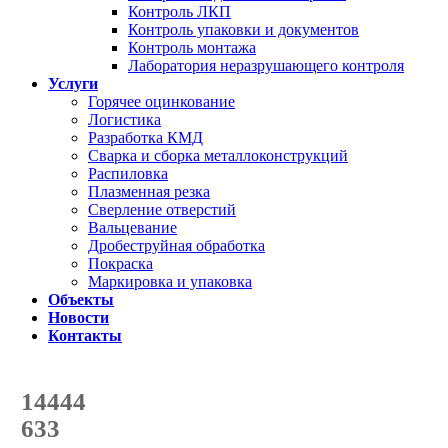
Контроль ЛКП
Контроль упаковки и документов
Контроль монтажа
Лаборатория неразрушающего контроля
Услуги
Горячее оцинкование
Логистика
Разработка КМД
Сварка и сборка металлоконструкций
Распиловка
Плазменная резка
Сверление отверстий
Вальцевание
Дробеструйная обработка
Покраска
Маркировка и упаковка
Объекты
Новости
Контакты
Счетчик количества
отгруженных тонн
14444
с начала года
633
с начала месяца