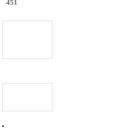
451
с начала недели
68
%
Текущая
загрузка
Новое видео