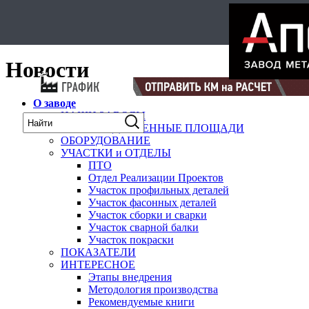
Select Language
▼
карта
Новости
О заводе
НАШИ ЗАВОДЫ
ПРОИЗВОДСТВЕННЫЕ ПЛОЩАДИ
ОБОРУДОВАНИЕ
УЧАСТКИ и ОТДЕЛЫ
ПТО
Отдел Реализации Проектов
Участок профильных деталей
Участок фасонных деталей
Участок сборки и сварки
Участок сварной балки
Участок покраски
ПОКАЗАТЕЛИ
ИНТЕРЕСНОЕ
Этапы внедрения
Методология производства
Рекомендуемые книги