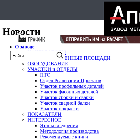
Select Language
▼
карта
Новости
О заводе
НАШИ ЗАВОДЫ
ПРОИЗВОДСТВЕННЫЕ ПЛОЩАДИ
ОБОРУДОВАНИЕ
УЧАСТКИ и ОТДЕЛЫ
ПТО
Отдел Реализации Проектов
Участок профильных деталей
Участок фасонных деталей
Участок сборки и сварки
Участок сварной балки
Участок покраски
ПОКАЗАТЕЛИ
ИНТЕРЕСНОЕ
Этапы внедрения
Методология производства
Рекомендуемые книги