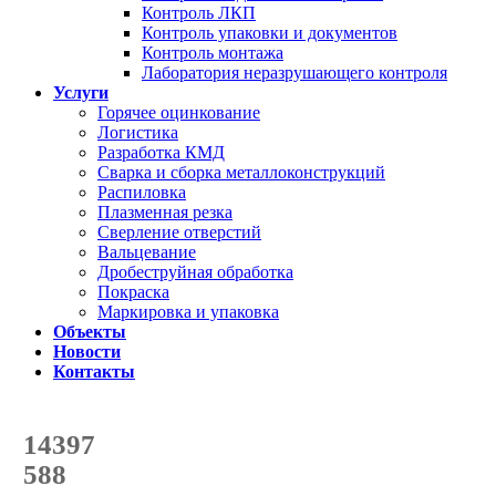
Контроль ЛКП
Контроль упаковки и документов
Контроль монтажа
Лаборатория неразрушающего контроля
Услуги
Горячее оцинкование
Логистика
Разработка КМД
Сварка и сборка металлоконструкций
Распиловка
Плазменная резка
Сверление отверстий
Вальцевание
Дробеструйная обработка
Покраска
Маркировка и упаковка
Объекты
Новости
Контакты
Счетчик количества
отгруженных тонн
14397
с начала года
588
с начала месяца