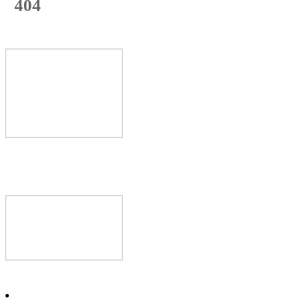
404
с начала недели
74
%
Текущая
загрузка
Новое видео