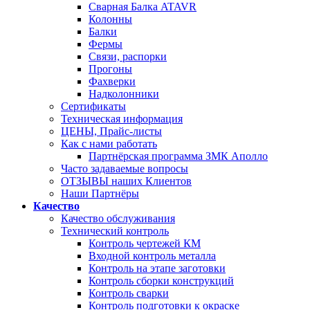
Сварная Балка ATAVR
Колонны
Балки
Фермы
Связи, распорки
Прогоны
Фахверки
Надколонники
Сертификаты
Техническая информация
ЦЕНЫ, Прайс-листы
Как с нами работать
Партнёрская программа ЗМК Аполло
Часто задаваемые вопросы
ОТЗЫВЫ наших Клиентов
Наши Партнёры
Качество
Качество обслуживания
Технический контроль
Контроль чертежей КМ
Входной контроль металла
Контроль на этапе заготовки
Контроль сборки конструкций
Контроль сварки
Контроль подготовки к окраске