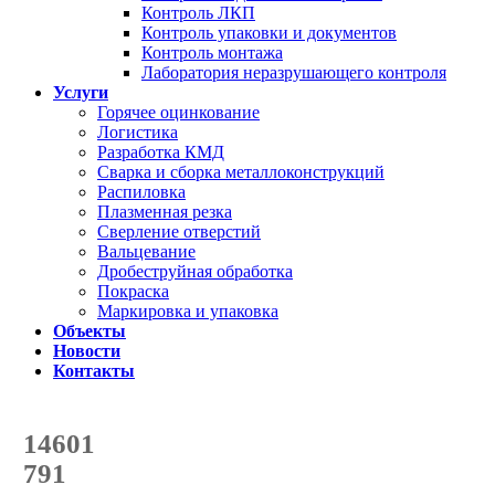
Контроль ЛКП
Контроль упаковки и документов
Контроль монтажа
Лаборатория неразрушающего контроля
Услуги
Горячее оцинкование
Логистика
Разработка КМД
Сварка и сборка металлоконструкций
Распиловка
Плазменная резка
Сверление отверстий
Вальцевание
Дробеструйная обработка
Покраска
Маркировка и упаковка
Объекты
Новости
Контакты
Счетчик количества
отгруженных тонн
14601
с начала года
791
с начала месяца