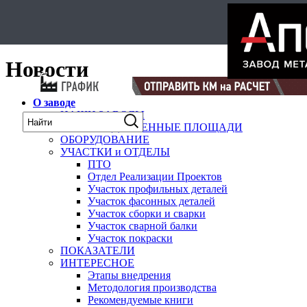
Select Language
▼
карта
Новости
О заводе
НАШИ ЗАВОДЫ
ПРОИЗВОДСТВЕННЫЕ ПЛОЩАДИ
ОБОРУДОВАНИЕ
УЧАСТКИ и ОТДЕЛЫ
ПТО
Отдел Реализации Проектов
Участок профильных деталей
Участок фасонных деталей
Участок сборки и сварки
Участок сварной балки
Участок покраски
ПОКАЗАТЕЛИ
ИНТЕРЕСНОЕ
Этапы внедрения
Методология производства
Рекомендуемые книги