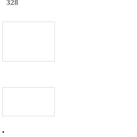
328
с начала недели
64
%
Текущая
загрузка
Новое видео