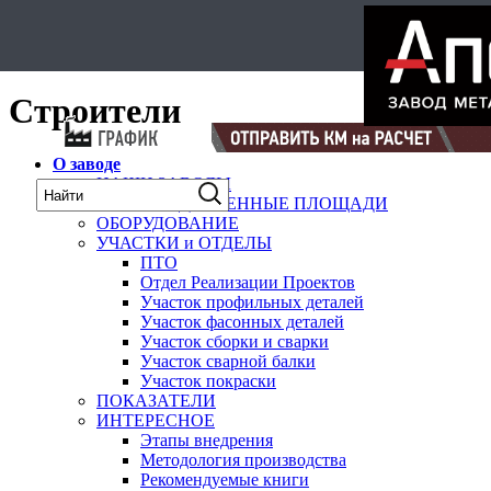
Select Language
▼
карта
Строители
О заводе
НАШИ ЗАВОДЫ
ПРОИЗВОДСТВЕННЫЕ ПЛОЩАДИ
ОБОРУДОВАНИЕ
УЧАСТКИ и ОТДЕЛЫ
ПТО
Отдел Реализации Проектов
Участок профильных деталей
Участок фасонных деталей
Участок сборки и сварки
Участок сварной балки
Участок покраски
ПОКАЗАТЕЛИ
ИНТЕРЕСНОЕ
Этапы внедрения
Методология производства
Рекомендуемые книги