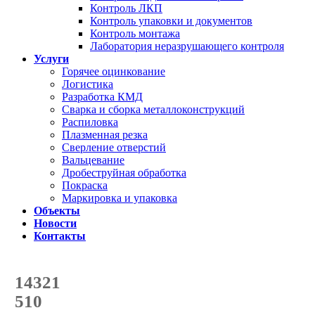
Контроль ЛКП
Контроль упаковки и документов
Контроль монтажа
Лаборатория неразрушающего контроля
Услуги
Горячее оцинкование
Логистика
Разработка КМД
Сварка и сборка металлоконструкций
Распиловка
Плазменная резка
Сверление отверстий
Вальцевание
Дробеструйная обработка
Покраска
Маркировка и упаковка
Объекты
Новости
Контакты
Счетчик количества
отгруженных тонн
14321
с начала года
510
с начала месяца