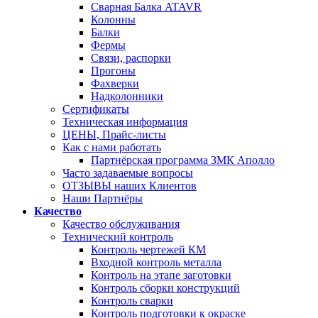
Сварная Балка ATAVR
Колонны
Балки
Фермы
Связи, распорки
Прогоны
Фахверки
Надколонники
Сертификаты
Техническая информация
ЦЕНЫ, Прайс-листы
Как с нами работать
Партнёрская программа ЗМК Аполло
Часто задаваемые вопросы
ОТЗЫВЫ наших Клиентов
Наши Партнёры
Качество
Качество обслуживания
Технический контроль
Контроль чертежей КМ
Входной контроль металла
Контроль на этапе заготовки
Контроль сборки конструкций
Контроль сварки
Контроль подготовки к окраске