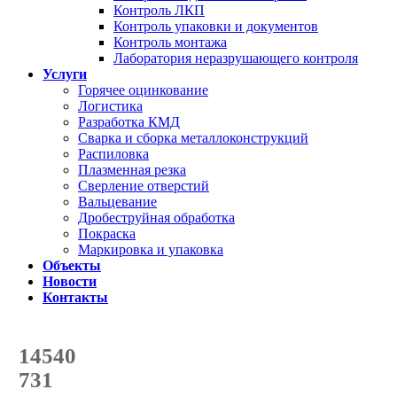
Контроль ЛКП
Контроль упаковки и документов
Контроль монтажа
Лаборатория неразрушающего контроля
Услуги
Горячее оцинкование
Логистика
Разработка КМД
Сварка и сборка металлоконструкций
Распиловка
Плазменная резка
Сверление отверстий
Вальцевание
Дробеструйная обработка
Покраска
Маркировка и упаковка
Объекты
Новости
Контакты
Счетчик количества
отгруженных тонн
14540
с начала года
731
с начала месяца