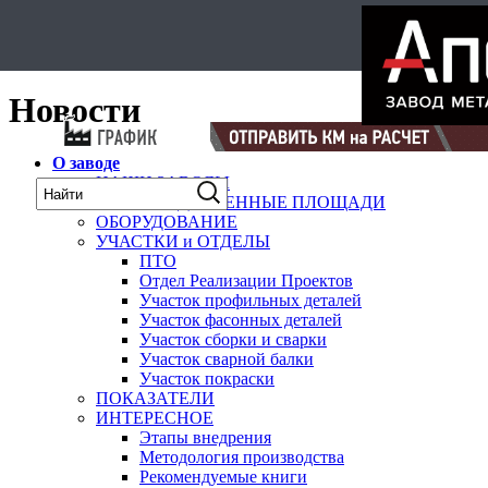
Select Language
▼
карта
Новости
О заводе
НАШИ ЗАВОДЫ
ПРОИЗВОДСТВЕННЫЕ ПЛОЩАДИ
ОБОРУДОВАНИЕ
УЧАСТКИ и ОТДЕЛЫ
ПТО
Отдел Реализации Проектов
Участок профильных деталей
Участок фасонных деталей
Участок сборки и сварки
Участок сварной балки
Участок покраски
ПОКАЗАТЕЛИ
ИНТЕРЕСНОЕ
Этапы внедрения
Методология производства
Рекомендуемые книги