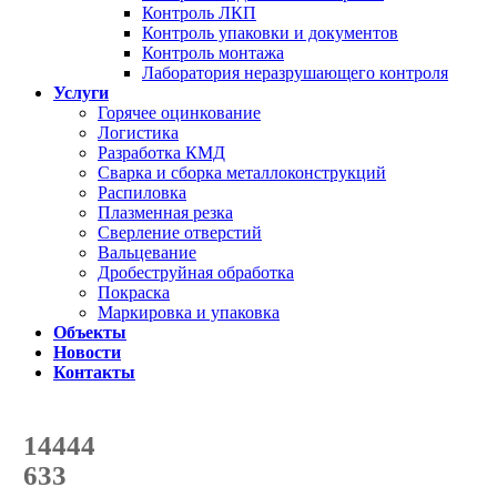
Контроль ЛКП
Контроль упаковки и документов
Контроль монтажа
Лаборатория неразрушающего контроля
Услуги
Горячее оцинкование
Логистика
Разработка КМД
Сварка и сборка металлоконструкций
Распиловка
Плазменная резка
Сверление отверстий
Вальцевание
Дробеструйная обработка
Покраска
Маркировка и упаковка
Объекты
Новости
Контакты
Счетчик количества
отгруженных тонн
14444
с начала года
633
с начала месяца