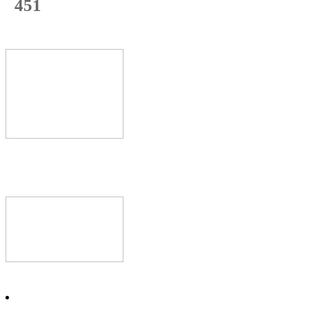
451
с начала недели
68
%
Текущая
загрузка
Новое видео