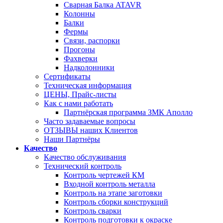
Сварная Балка ATAVR
Колонны
Балки
Фермы
Связи, распорки
Прогоны
Фахверки
Надколонники
Сертификаты
Техническая информация
ЦЕНЫ, Прайс-листы
Как с нами работать
Партнёрская программа ЗМК Аполло
Часто задаваемые вопросы
ОТЗЫВЫ наших Клиентов
Наши Партнёры
Качество
Качество обслуживания
Технический контроль
Контроль чертежей КМ
Входной контроль металла
Контроль на этапе заготовки
Контроль сборки конструкций
Контроль сварки
Контроль подготовки к окраске