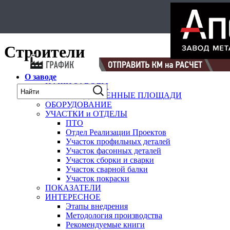
Select Language
▼
карта
Строители
О заводе
НАШИ ЗАВОДЫ
ПРОИЗВОДСТВЕННЫЕ ПЛОЩАДИ
ОБОРУДОВАНИЕ
УЧАСТКИ и ОТДЕЛЫ
ПТО
Отдел Реализации Проектов
Участок профильных деталей
Участок фасонных деталей
Участок сборки и сварки
Участок сварной балки
Участок покраски
ПОКАЗАТЕЛИ
ИНТЕРЕСНОЕ
Этапы внедрения
Методология производства
Рекомендуемые книги