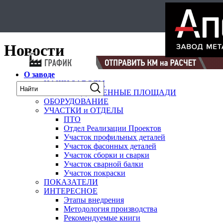
Select Language
▼
карта
Новости
О заводе
НАШИ ЗАВОДЫ
ПРОИЗВОДСТВЕННЫЕ ПЛОЩАДИ
ОБОРУДОВАНИЕ
УЧАСТКИ и ОТДЕЛЫ
ПТО
Отдел Реализации Проектов
Участок профильных деталей
Участок фасонных деталей
Участок сборки и сварки
Участок сварной балки
Участок покраски
ПОКАЗАТЕЛИ
ИНТЕРЕСНОЕ
Этапы внедрения
Методология производства
Рекомендуемые книги