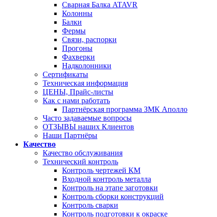
Сварная Балка ATAVR
Колонны
Балки
Фермы
Связи, распорки
Прогоны
Фахверки
Надколонники
Сертификаты
Техническая информация
ЦЕНЫ, Прайс-листы
Как с нами работать
Партнёрская программа ЗМК Аполло
Часто задаваемые вопросы
ОТЗЫВЫ наших Клиентов
Наши Партнёры
Качество
Качество обслуживания
Технический контроль
Контроль чертежей КМ
Входной контроль металла
Контроль на этапе заготовки
Контроль сборки конструкций
Контроль сварки
Контроль подготовки к окраске