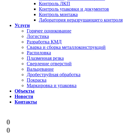
Контроль ЛКП
Контроль упаковки и документов
Контроль монтажа
Лаборатория неразрушающего контроля
Услуги
Горячее оцинкование
Логистика
Разработка КМД
Сварка и сборка металлоконструкций
Распиловка
Плазменная резка
Сверление отверстий
Вальцевание
Дробеструйная обработка
Покраска
Маркировка и упаковка
Объекты
Новости
Контакты
Счетчик количества
отгруженных тонн
0
с начала года
0
с начала месяца