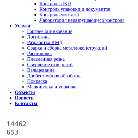
Контроль ЛКП
Контроль упаковки и документов
Контроль монтажа
Лаборатория неразрушающего контроля
Услуги
Горячее оцинкование
Логистика
Разработка КМД
Сварка и сборка металлоконструкций
Распиловка
Плазменная резка
Сверление отверстий
Вальцевание
Дробеструйная обработка
Покраска
Маркировка и упаковка
Объекты
Новости
Контакты
Счетчик количества
отгруженных тонн
14462
с начала года
653
с начала месяца