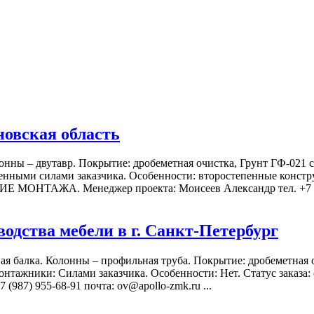
овская область
лонны – двутавр. Покрытие: дробеметная очистка, Грунт ГФ-021
нными силами заказчика. Особенности: второстепенные констру
НТАЖА. Менеджер проекта: Моисеев Александр тел. +7 (987) 
водства мебели в г. Санкт-Петербург
ая балка. Колонны – профильная труба. Покрытие: дробеметная 
онтажники: Силами заказчика. Особенности: Нет. Статус з
87) 955-68-91 почта: ov@apollo-zmk.ru ...