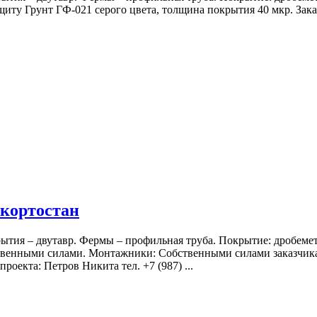
щиту Грунт ГФ-021 серого цвета, толщина покрытия 40 мкр. Зак
шкортостан
рытия – двутавр. Фермы – профильная труба. Покрытие: дробемет
енными силами. Монтажники: Собственными силами заказчика.
: Петров Никита тел. +7 (987) ...