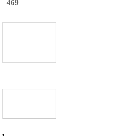
469
с начала недели
70
%
Текущая
загрузка