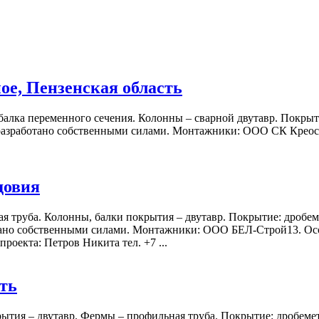
ое, Пензенская область
 балка переменного сечения. Колонны – сварной двутавр. Покр
азработано собственными силами. Монтажники: ООО СК Креостр
довия
ая труба. Колонны, балки покрытия – двутавр. Покрытие: дроб
но собственными силами. Монтажники: ООО БЕЛ-Строй13. Особ
а: Петров Никита тел. +7 ...
сть
крытия – двутавр. Фермы – профильная труба. Покрытие: дробе