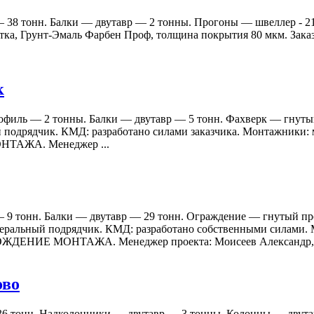
 — 38 тонн. Балки — двутавр — 2 тонны. Прогоны — швеллер - 
тка, Грунт-Эмаль Фарбен Проф, толщина покрытия 80 мкм. Зака
к
офиль — 2 тонны. Балки — двутавр — 5 тонн. Фахверк — гнуты
 подрядчик. КМД: разработано силами заказчика. Монтажники: мо
ТАЖА. Менеджер ...
— 9 тонн. Балки — двутавр — 29 тонн. Ограждение — гнутый пр
неральный подрядчик. КМД: разработано собственными силами. 
ЖДЕНИЕ МОНТАЖА. Менеджер проекта: Моисеев Александр, .
ово
 36 тонн. Надколонники — двутавр — 3 тонны. Колонны — двут