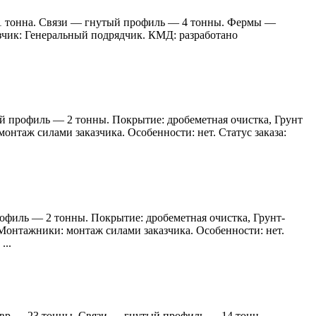
21 тонна. Связи — гнутый профиль — 4 тонны. Фермы —
зчик: Генеральный подрядчик. КМД: разработано
й профиль — 2 тонны. Покрытие: дробеметная очистка, Грунт
нтаж силами заказчика. Особенности: нет. Статус заказа:
офиль — 2 тонны. Покрытие: дробеметная очистка, Грунт-
Монтажники: монтаж силами заказчика. Особенности: нет.
..
авр — 23 тонны. Связи — гнутый профиль — 14 тонн.