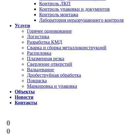
Контроль ЛКП
Контроль упаковки и документов
Контроль монтажа
Лаборатория неразрушающего контроля
Услуги
Горячее оцинкование
Логистика
Разработка КМД
Сварка и сборка металлоконструкций
Распиловка
Плазменная резка
Сверление отверстий
Вальцевание
Дробеструйная обработка
Покраска
Маркировка и упаковка
Объекты
Новости
Контакты
Счетчик количества
отгруженных тонн
0
с начала года
0
с начала месяца