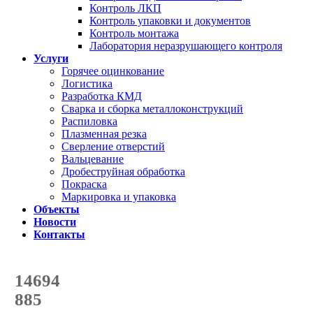
Контроль ЛКП
Контроль упаковки и документов
Контроль монтажа
Лаборатория неразрушающего контроля
Услуги
Горячее оцинкование
Логистика
Разработка КМД
Сварка и сборка металлоконструкций
Распиловка
Плазменная резка
Сверление отверстий
Вальцевание
Дробеструйная обработка
Покраска
Маркировка и упаковка
Объекты
Новости
Контакты
Счетчик количества
отгруженных тонн
14694
с начала года
885
с начала месяца