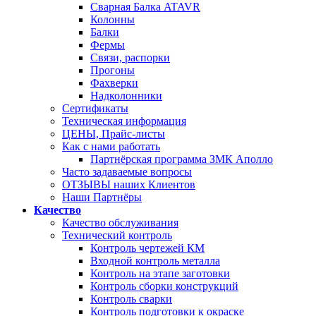
Сварная Балка ATAVR
Колонны
Балки
Фермы
Связи, распорки
Прогоны
Фахверки
Надколонники
Сертификаты
Техническая информация
ЦЕНЫ, Прайс-листы
Как с нами работать
Партнёрская программа ЗМК Аполло
Часто задаваемые вопросы
ОТЗЫВЫ наших Клиентов
Наши Партнёры
Качество
Качество обслуживания
Технический контроль
Контроль чертежей КМ
Входной контроль металла
Контроль на этапе заготовки
Контроль сборки конструкций
Контроль сварки
Контроль подготовки к окраске