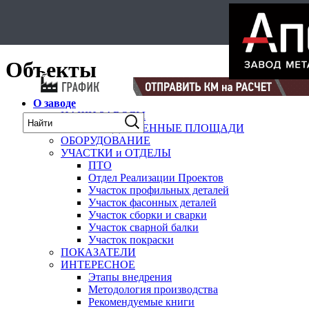
Select Language
▼
карта
Объекты
О заводе
НАШИ ЗАВОДЫ
ПРОИЗВОДСТВЕННЫЕ ПЛОЩАДИ
ОБОРУДОВАНИЕ
УЧАСТКИ и ОТДЕЛЫ
ПТО
Отдел Реализации Проектов
Участок профильных деталей
Участок фасонных деталей
Участок сборки и сварки
Участок сварной балки
Участок покраски
ПОКАЗАТЕЛИ
ИНТЕРЕСНОЕ
Этапы внедрения
Методология производства
Рекомендуемые книги