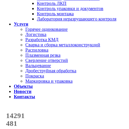
Контроль ЛКП
Контроль упаковки и документов
Контроль монтажа
Лаборатория неразрушающего контроля
Услуги
Горячее оцинкование
Логистика
Разработка КМД
Сварка и сборка металлоконструкций
Распиловка
Плазменная резка
Сверление отверстий
Вальцевание
Дробеструйная обработка
Покраска
Маркировка и упаковка
Объекты
Новости
Контакты
Счетчик количества
отгруженных тонн
14291
с начала года
481
с начала месяца