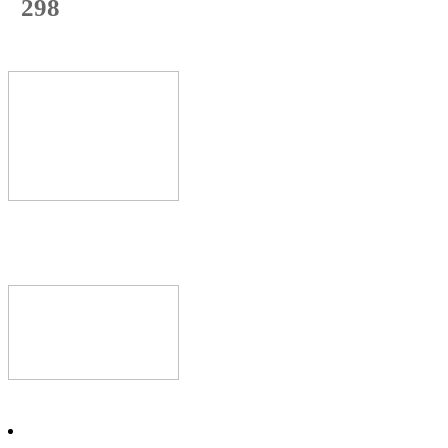
298
с начала недели
60
%
Текущая
загрузка