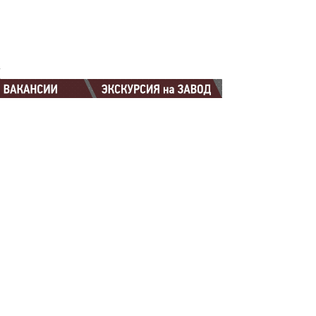
88-88
ч