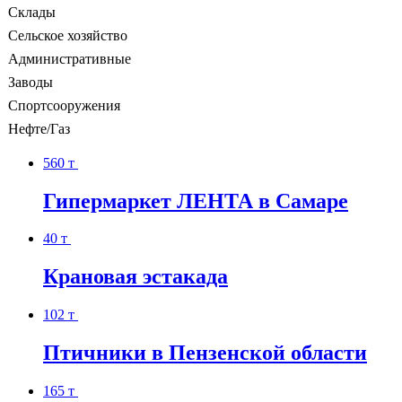
Склады
Сельское хозяйство
Административные
Заводы
Спортсооружения
Нефте/Газ
560 т
Гипермаркет ЛЕНТА в Самаре
40 т
Крановая эстакада
102 т
Птичники в Пензенской области
165 т