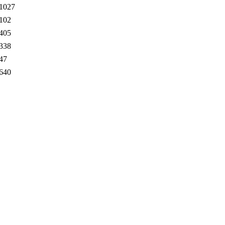
1027
102
405
338
47
640