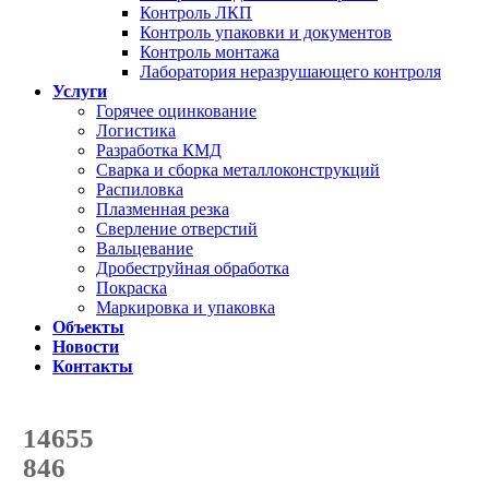
Контроль ЛКП
Контроль упаковки и документов
Контроль монтажа
Лаборатория неразрушающего контроля
Услуги
Горячее оцинкование
Логистика
Разработка КМД
Сварка и сборка металлоконструкций
Распиловка
Плазменная резка
Сверление отверстий
Вальцевание
Дробеструйная обработка
Покраска
Маркировка и упаковка
Объекты
Новости
Контакты
Счетчик количества
отгруженных тонн
14655
с начала года
846
с начала месяца