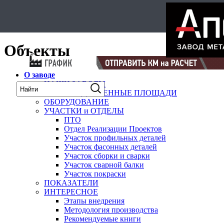
Select Language
▼
карта
Объекты
О заводе
НАШИ ЗАВОДЫ
ПРОИЗВОДСТВЕННЫЕ ПЛОЩАДИ
ОБОРУДОВАНИЕ
УЧАСТКИ и ОТДЕЛЫ
ПТО
Отдел Реализации Проектов
Участок профильных деталей
Участок фасонных деталей
Участок сборки и сварки
Участок сварной балки
Участок покраски
ПОКАЗАТЕЛИ
ИНТЕРЕСНОЕ
Этапы внедрения
Методология производства
Рекомендуемые книги