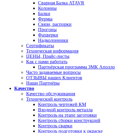
Сварная Балка ATAVR
Колонны
Балки
Фермы
Связи, распорки
Прогоны
Фахверки
Надколонники
Сертификаты
Техническая информация
ЦЕНЫ, Прайс-листы
Как с нами работать
Партнёрская программа ЗМК Аполло
Часто задаваемые вопросы
ОТЗЫВЫ наших Клиентов
Наши Партнёры
Качество
Качество обслуживания
Технический контроль
Контроль чертежей КМ
Входной контроль металла
Контроль на этапе заготовки
Контроль сборки конструкций
Контроль сварки
Контроль подготовки к окраске