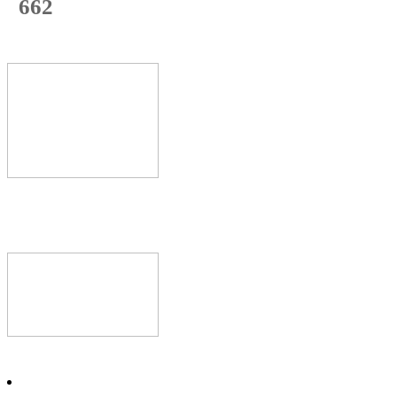
662
с начала недели
71
%
Текущая
загрузка
Новое видео