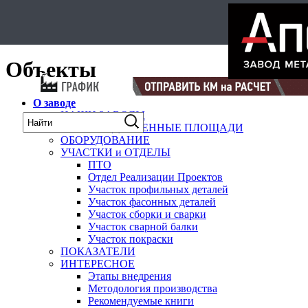
Select Language
▼
карта
Объекты
О заводе
НАШИ ЗАВОДЫ
ПРОИЗВОДСТВЕННЫЕ ПЛОЩАДИ
ОБОРУДОВАНИЕ
УЧАСТКИ и ОТДЕЛЫ
ПТО
Отдел Реализации Проектов
Участок профильных деталей
Участок фасонных деталей
Участок сборки и сварки
Участок сварной балки
Участок покраски
ПОКАЗАТЕЛИ
ИНТЕРЕСНОЕ
Этапы внедрения
Методология производства
Рекомендуемые книги