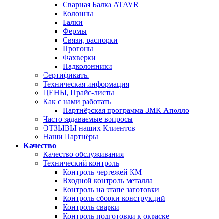
Сварная Балка ATAVR
Колонны
Балки
Фермы
Связи, распорки
Прогоны
Фахверки
Надколонники
Сертификаты
Техническая информация
ЦЕНЫ, Прайс-листы
Как с нами работать
Партнёрская программа ЗМК Аполло
Часто задаваемые вопросы
ОТЗЫВЫ наших Клиентов
Наши Партнёры
Качество
Качество обслуживания
Технический контроль
Контроль чертежей КМ
Входной контроль металла
Контроль на этапе заготовки
Контроль сборки конструкций
Контроль сварки
Контроль подготовки к окраске