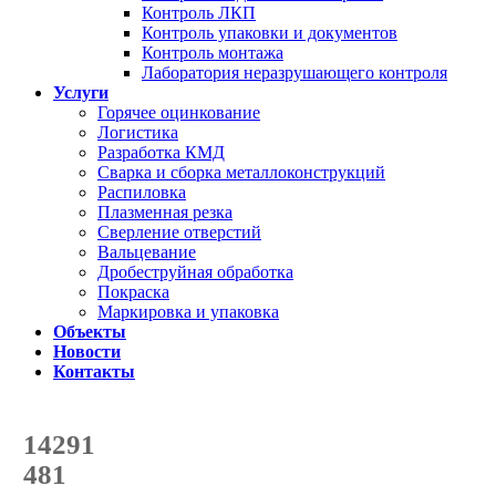
Контроль ЛКП
Контроль упаковки и документов
Контроль монтажа
Лаборатория неразрушающего контроля
Услуги
Горячее оцинкование
Логистика
Разработка КМД
Сварка и сборка металлоконструкций
Распиловка
Плазменная резка
Сверление отверстий
Вальцевание
Дробеструйная обработка
Покраска
Маркировка и упаковка
Объекты
Новости
Контакты
Счетчик количества
отгруженных тонн
14291
с начала года
481
с начала месяца