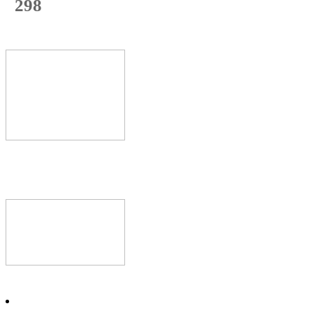
298
с начала недели
60
%
Текущая
загрузка
Новое видео