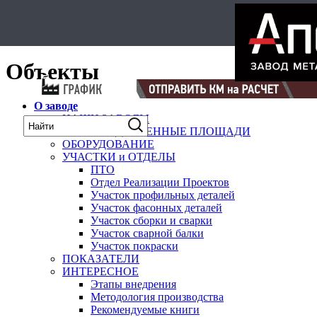
Select Language
▼
карта
Объекты
О заводе
НАШИ ЗАВОДЫ
ПРОИЗВОДСТВЕННЫЕ ПЛОЩАДИ
ОБОРУДОВАНИЕ
УЧАСТКИ и ОТДЕЛЫ
ПТО
Отдел Реализации Проектов
Участок профильных деталей
Участок фасонных деталей
Участок сборки и сварки
Участок сварной балки
Участок покраски
ПОКАЗАТЕЛИ
ИНТЕРЕСНОЕ
Этапы внедрения
Методология производства
Рекомендуемые книги