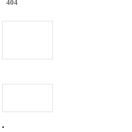
404
с начала недели
74
%
Текущая
загрузка
Новое видео