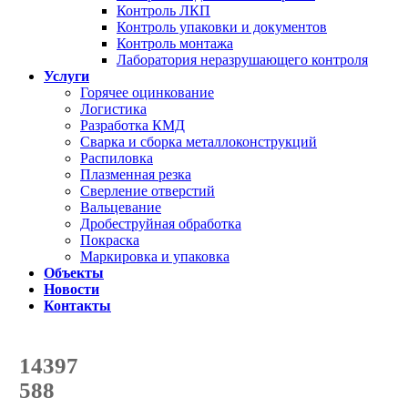
Контроль ЛКП
Контроль упаковки и документов
Контроль монтажа
Лаборатория неразрушающего контроля
Услуги
Горячее оцинкование
Логистика
Разработка КМД
Сварка и сборка металлоконструкций
Распиловка
Плазменная резка
Сверление отверстий
Вальцевание
Дробеструйная обработка
Покраска
Маркировка и упаковка
Объекты
Новости
Контакты
Счетчик количества
отгруженных тонн
14397
с начала года
588
с начала месяца