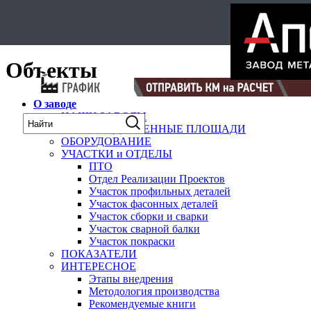
Select Language
▼
карта
Объекты
О заводе
НАШИ ЗАВОДЫ
ПРОИЗВОДСТВЕННЫЕ ПЛОЩАДИ
ОБОРУДОВАНИЕ
УЧАСТКИ и ОТДЕЛЫ
ПТО
Отдел Реализации Проектов
Участок профильных деталей
Участок фасонных деталей
Участок сборки и сварки
Участок сварной балки
Участок покраски
ПОКАЗАТЕЛИ
ИНТЕРЕСНОЕ
Этапы внедрения
Методология производства
Рекомендуемые книги