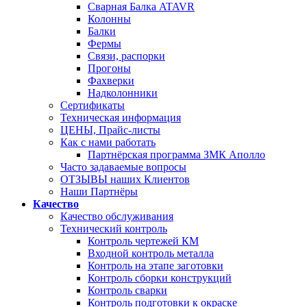
Сварная Балка ATAVR
Колонны
Балки
Фермы
Связи, распорки
Прогоны
Фахверки
Надколонники
Сертификаты
Техническая информация
ЦЕНЫ, Прайс-листы
Как с нами работать
Партнёрская программа ЗМК Аполло
Часто задаваемые вопросы
ОТЗЫВЫ наших Клиентов
Наши Партнёры
Качество
Качество обслуживания
Технический контроль
Контроль чертежей КМ
Входной контроль металла
Контроль на этапе заготовки
Контроль сборки конструкций
Контроль сварки
Контроль подготовки к окраске