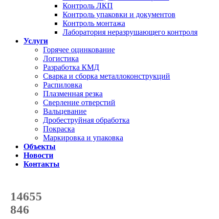
Контроль ЛКП
Контроль упаковки и документов
Контроль монтажа
Лаборатория неразрушающего контроля
Услуги
Горячее оцинкование
Логистика
Разработка КМД
Сварка и сборка металлоконструкций
Распиловка
Плазменная резка
Сверление отверстий
Вальцевание
Дробеструйная обработка
Покраска
Маркировка и упаковка
Объекты
Новости
Контакты
Счетчик количества
отгруженных тонн
14655
с начала года
846
с начала месяца