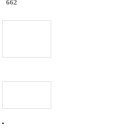
662
с начала недели
71
%
Текущая
загрузка
Новое видео