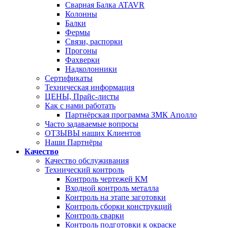
Сварная Балка ATAVR
Колонны
Балки
Фермы
Связи, распорки
Прогоны
Фахверки
Надколонники
Сертификаты
Техническая информация
ЦЕНЫ, Прайс-листы
Как с нами работать
Партнёрская программа ЗМК Аполло
Часто задаваемые вопросы
ОТЗЫВЫ наших Клиентов
Наши Партнёры
Качество
Качество обслуживания
Технический контроль
Контроль чертежей КМ
Входной контроль металла
Контроль на этапе заготовки
Контроль сборки конструкций
Контроль сварки
Контроль подготовки к окраске