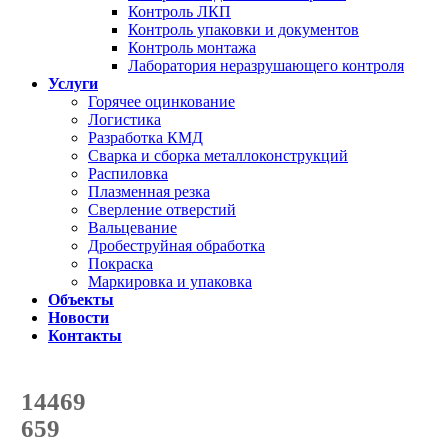
Контроль ЛКП
Контроль упаковки и документов
Контроль монтажа
Лаборатория неразрушающего контроля
Услуги
Горячее оцинкование
Логистика
Разработка КМД
Сварка и сборка металлоконструкций
Распиловка
Плазменная резка
Сверление отверстий
Вальцевание
Дробеструйная обработка
Покраска
Маркировка и упаковка
Объекты
Новости
Контакты
Счетчик количества
отгруженных тонн
14469
с начала года
659
с начала месяца