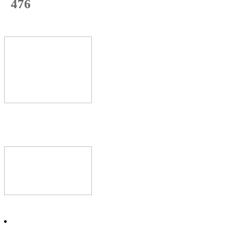
476
с начала недели
71
%
Текущая
загрузка