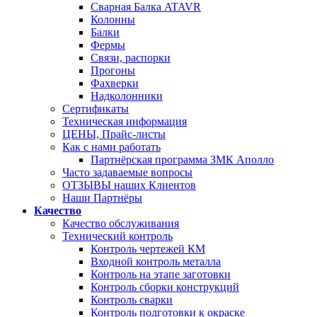
Сварная Балка ATAVR
Колонны
Балки
Фермы
Связи, распорки
Прогоны
Фахверки
Надколонники
Сертификаты
Техническая информация
ЦЕНЫ, Прайс-листы
Как с нами работать
Партнёрская программа ЗМК Аполло
Часто задаваемые вопросы
ОТЗЫВЫ наших Клиентов
Наши Партнёры
Качество
Качество обслуживания
Технический контроль
Контроль чертежей КМ
Входной контроль металла
Контроль на этапе заготовки
Контроль сборки конструкций
Контроль сварки
Контроль подготовки к окраске