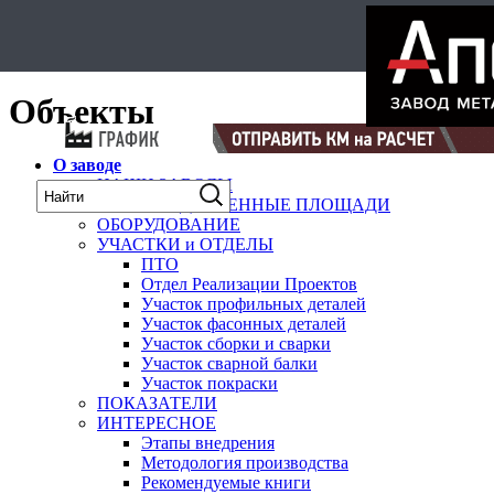
Select Language
▼
карта
Объекты
О заводе
НАШИ ЗАВОДЫ
ПРОИЗВОДСТВЕННЫЕ ПЛОЩАДИ
ОБОРУДОВАНИЕ
УЧАСТКИ и ОТДЕЛЫ
ПТО
Отдел Реализации Проектов
Участок профильных деталей
Участок фасонных деталей
Участок сборки и сварки
Участок сварной балки
Участок покраски
ПОКАЗАТЕЛИ
ИНТЕРЕСНОЕ
Этапы внедрения
Методология производства
Рекомендуемые книги