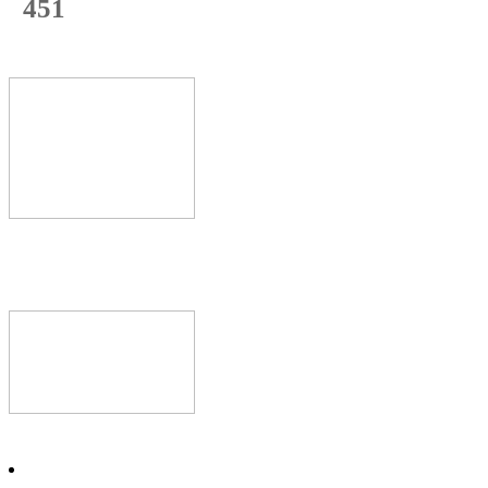
451
с начала недели
68
%
Текущая
загрузка
Новое видео