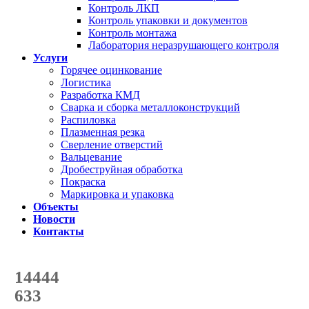
Контроль ЛКП
Контроль упаковки и документов
Контроль монтажа
Лаборатория неразрушающего контроля
Услуги
Горячее оцинкование
Логистика
Разработка КМД
Сварка и сборка металлоконструкций
Распиловка
Плазменная резка
Сверление отверстий
Вальцевание
Дробеструйная обработка
Покраска
Маркировка и упаковка
Объекты
Новости
Контакты
Счетчик количества
отгруженных тонн
14444
с начала года
633
с начала месяца